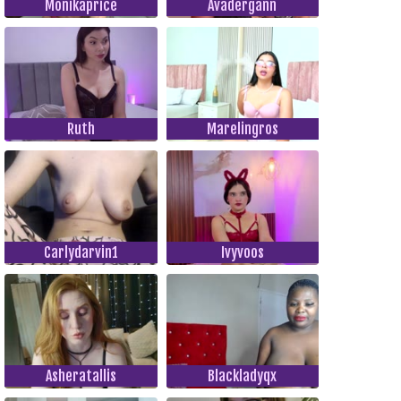
Monikaprice
Avadergann
Ruth
Marelingros
Carlydarvin1
Ivyvoos
Asheratallis
Blackladyqx