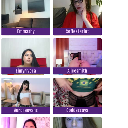
Emmashy
Sofiestarlet
Eimyrivera
Alicesmith
Auroraevans
Goddessaya