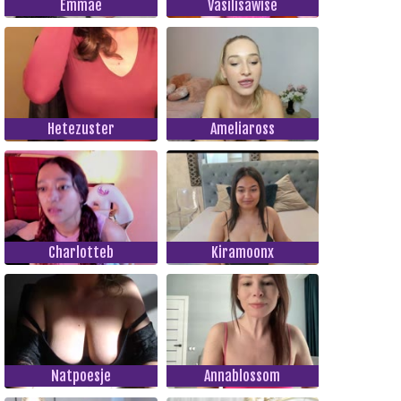
Emmae
Vasilisawise
Hetezuster
Ameliaross
Charlotteb
Kiramoonx
Natpoesje
Annablossom