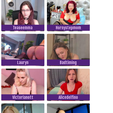
Teaseemma
Hornystepmom
Lauryn
Badtiming
Victorianott
Alicedelfino