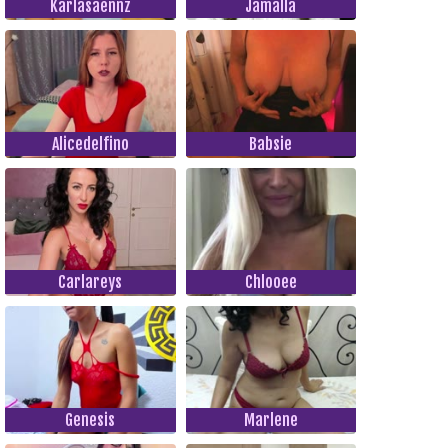
Karlasaennz
Jamalla
Alicedelfino
Babsie
Carlareys
Chlooee
Genesis
Marlene