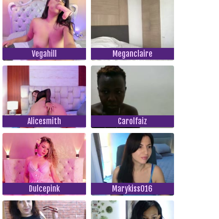
Vegahill
Meganclaire
Alicesmith
Carolfaiz
Dulcepink
Marykiss016