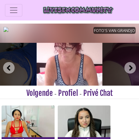
Volgende
Profiel
Privé Chat
-
-