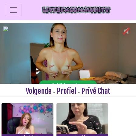
Volgende
Profiel
Privé Chat
-
-