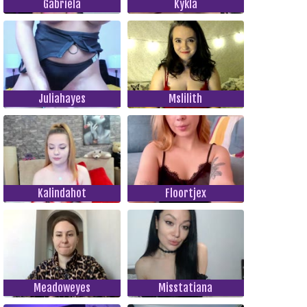
Gabriela
Kykla
Juliahayes
Mslilith
Kalindahot
Floortjex
Meadoweyes
Misstatiana