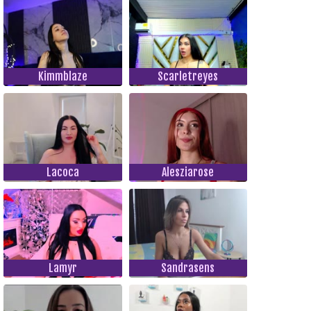
Kimmblaze
Scarletreyes
Lacoca
Alesziarose
Lamyr
Sandrasens