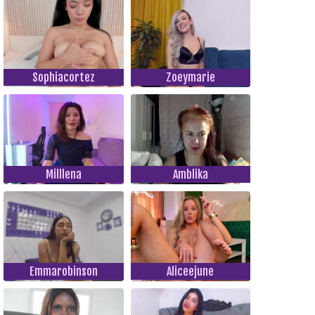
Sophiacortez
Zoeymarie
Milllena
Amblika
Emmarobinson
Aliceejune