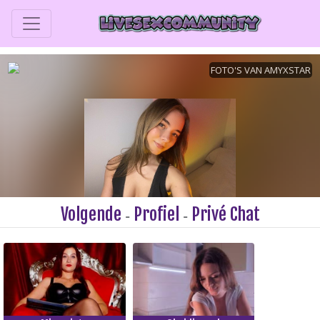
Volgende
Profiel
Privé Chat
-
-