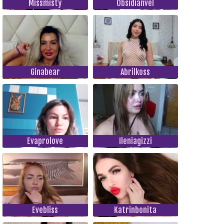
Missmisty
Obsidianvel
Ginabear
Abrilkoss
Evaprolove
Ileniagizzi
Evebliss
Katrinbonita