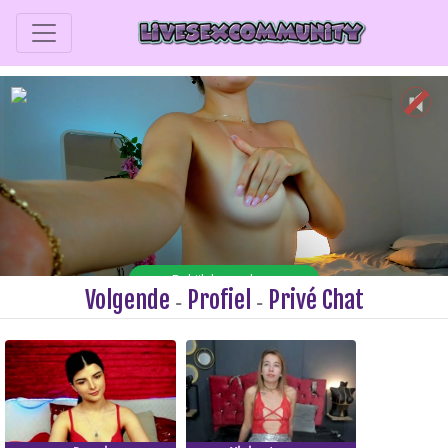
Volgende
Profiel
Privé Chat
-
-