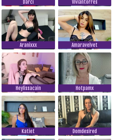
Darci
Viviantorres
Aranixxx
Amaravelvet
Heylissacain
Hotpamx
Katiet
Domdesired