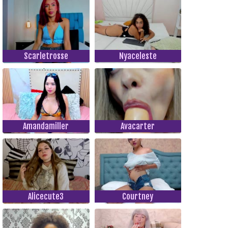
Scarletrosse
Nyaceleste
Amandamiller
Avacarter
Alicecute3
Courtney