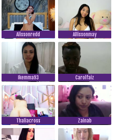
Alissonredd
Allissonmay
Ikemma93
Carolfaiz
Thaliacross
Zainab