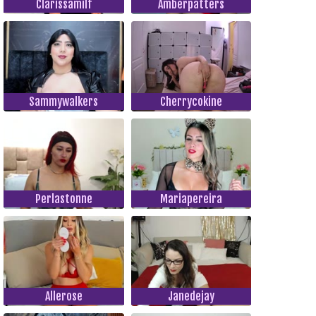
Clarissamilf
Amberpatters
Sammywalkers
Cherrycokine
Perlastonne
Mariapereira
Allerose
Janedejay