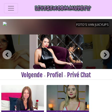
Volgende
Profiel
Privé Chat
-
-